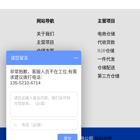
网站导航
主营项目
关于我们
电商仓储
主营项目
代收货款
仓储方案
B2B仓储
请您留言
仓储案例
一件代发
仓储百科
仓储配送
非常抱歉，客服人员不在工位,有需
第三方仓储
求建议拨打电话：
135-5210-6714
天津中汇云仓物流服务有限公司
网站地图
提交