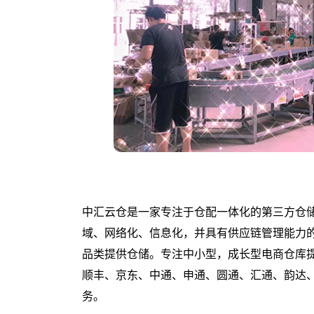
供
应
链:
中
汇
云
仓
中汇云仓是一家专注于仓配一体化的第三方仓
供
域、网络化、信息化，并具有供应链管理能力
品类提供仓储。专注中小型，成长型电商仓库
应
顺丰、京东、中通、申通、圆通、汇通、韵达
链
务。