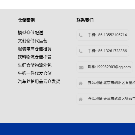
仓储案例
联系我们
模型仓储配送
手机:+86-13552106714
文创仓储代运营
服装电商仓储租赁
手机:+86-13261728386
饮料物流仓储托管
生鲜仓储物流外包
邮箱:199982903@qq.com
牛奶一件代发仓储
汽车养护用品云仓发货
办公地址:北京市朝阳区五里
仓库地址:天津市武清区徐官