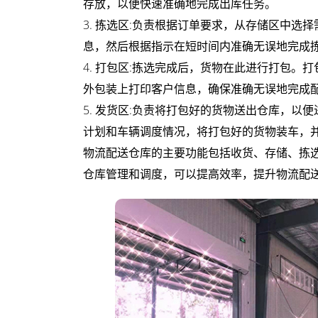
存放，以便快速准确地完成出库任务。
租
3. 拣选区:负责根据订单要求，从存储区中
赁
息，然后根据指示在短时间内准确无误地完成
4. 打包区:拣选完成后，货物在此进行打包
托
外包装上打印客户信息，确保准确无误地完成
管
5. 发货区:负责将打包好的货物送出仓库，
计划和车辆调度情况，将打包好的货物装车，
电
物流配送仓库的主要功能包括收货、存储、拣
商
仓库管理和调度，可以提高效率，提升物流配
云
仓
发
货