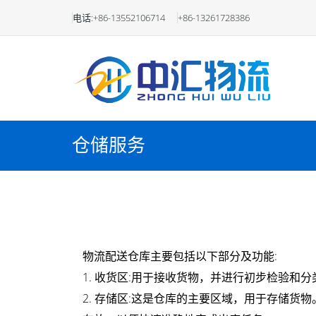
物
电话:+86-13552106714
+86-13261728386
流
配
送
仓
仓储服务
库
武
清
物流配送仓库主要包括以下部分及功能:
仓
1. 收货区:用于接收货物，并进行初步检验
库
2. 存储区:这是仓库的主要区域，用于存储