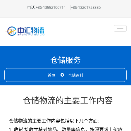
天
电话:+86-13552106714
+86-13261728386
津
仓
储
物
仓储服务
流
首页
仓储百科
武
清
仓储物流的主要工作内容
仓
仓储物流的主要工作内容包括以下几个方面:
库
1. 收货:接收并核对物品、数量等信息，按照要求上架放