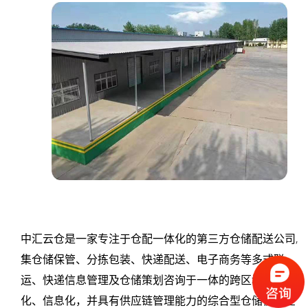
流
服
务
有
限
公
司
中汇云仓是一家专注于仓配一体化的第三方仓储配送公司,
集仓储保管、分拣包装、快递配送、电子商务等多式联
运、快递信息管理及仓储策划咨询于一体的跨区域、网络
化、信息化，并具有供应链管理能力的综合型仓储快递企