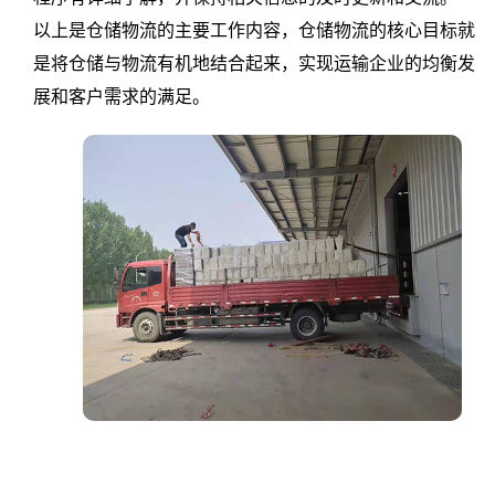
供
以上是仓储物流的主要工作内容，仓储物流的核心目标就
是将仓储与物流有机地结合起来，实现运输企业的均衡发
应
展和客户需求的满足。
链:
天
津
中
汇
云
仓
物