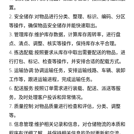
租
置。
2. 安全储存:对物品进行分类、整理、标识、编码、分区
赁
等操作，确保物品安全储存并能快速取出。
托
3. 管理库存:维护库存数据，计算库存周转率，进行盘
点、清点、调整、核实等操作，保持库存水平合理。
管
4. 拣选配载:按照要求从库存中取出需要配送的物品，进
电
行打包、标记、检查等操作，并安排合适的配载方式。
5. 运输协调:协调运输任务，安排运输线路、车辆、装卸
商
工作等，跟进运输进程，完成运输任务。
云
6. 配送服务:按照订单需求进行装载、配送、派送等服
务，及时处理客户投诉和异常情况。
仓
7. 质量控制:对物品质量进行检查和评估，分类、调整
发
等。
8. 信息管理:维护相关记录和信息，对仓储物流的本质和
货
程序有详细了解，并保持相关信息的及时更新和交流。