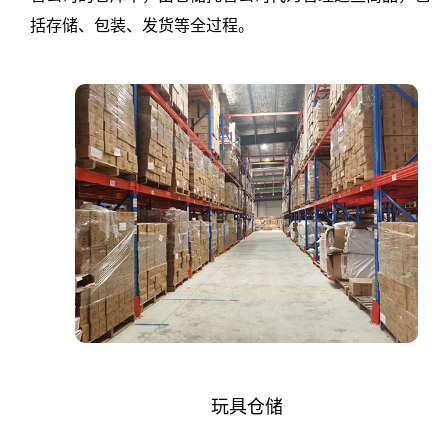
仓
括存储、包装、发货等全过程。
库
外
包
电
商
仓
储
一
玩具仓储
件