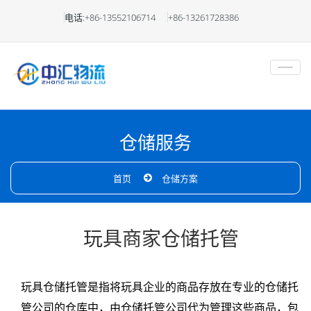
玩
电话:+86-13552106714
+86-13261728386
具
仓
库
托
仓储服务
管
首页
仓储方案
毛
绒
玩具商家仓储托管
产
玩具仓储托管是指将玩具企业的商品存放在专业的仓储托
品
管公司的仓库中，由仓储托管公司代为管理这些商品，包