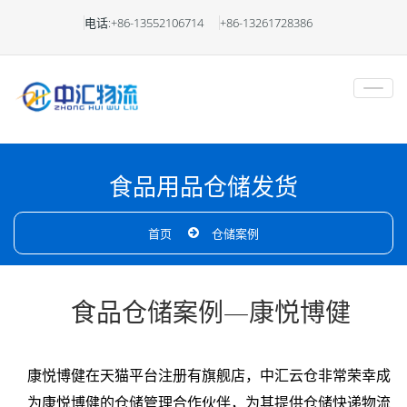
食
电话:+86-13552106714
+86-13261728386
品
仓
储
托
食品用品仓储发货
管
首页
仓储案例
食品仓储案例—康悦博健
康悦博健在天猫平台注册有旗舰店，中汇云仓非常荣幸成
为康悦博健的仓储管理合作伙伴，为其提供仓储快递物流