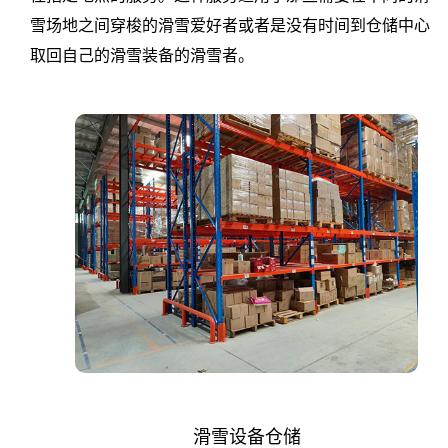
产
雪场地之间穿梭的滑雪爱好者或者是没有时间到仓储中心
取回自己的滑雪装备的滑雪者。
品
仓
库
外
包
电
商
仓
储
滑雪设备仓储