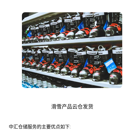
一
件
代
发
货
服
务:
天
滑雪产品云仓发货
津
中
中汇仓储服务的主要优点如下: