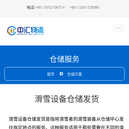
滑
电话:+86-13552106714
+86-13261728386
雪
设
备
仓
仓储服务
库
首页
仓储方案
托
管
滑雪设备仓储发货
滑
滑雪设备仓储发货是指将滑雪者的滑雪装备从仓储中心发
雪
往指定地点的服务。这种服务适用于那些需要在不同的滑