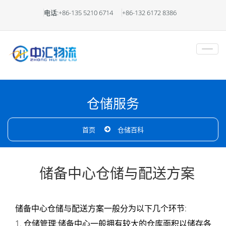
仓
电话:+86-135 5210 6714
+86-132 6172 8386
储
与
配
送
仓储服务
方
首页
仓储百科
案
云
储备中心仓储与配送方案
仓
储备中心仓储与配送方案一般分为以下几个环节:
一
1. 仓储管理:储备中心一般拥有较大的仓库面积以储存各