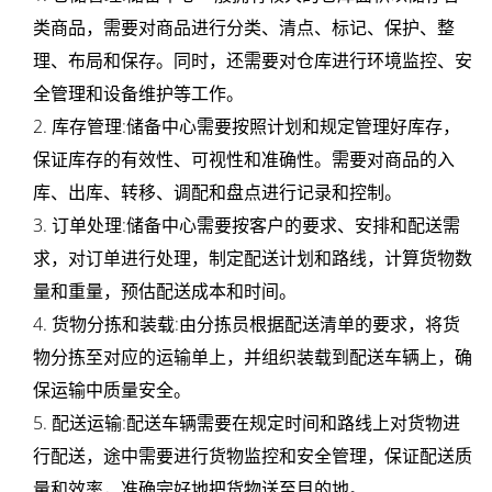
件
类商品，需要对商品进行分类、清点、标记、保护、整
理、布局和保存。同时，还需要对仓库进行环境监控、安
代
全管理和设备维护等工作。
发
2. 库存管理:储备中心需要按照计划和规定管理好库存，
保证库存的有效性、可视性和准确性。需要对商品的入
货
库、出库、转移、调配和盘点进行记录和控制。
仓
3. 订单处理:储备中心需要按客户的要求、安排和配送需
求，对订单进行处理，制定配送计划和路线，计算货物数
库
量和重量，预估配送成本和时间。
配
4. 货物分拣和装载:由分拣员根据配送清单的要求，将货
物分拣至对应的运输单上，并组织装载到配送车辆上，确
送
保运输中质量安全。
智
5. 配送运输:配送车辆需要在规定时间和路线上对货物进
行配送，途中需要进行货物监控和安全管理，保证配送质
能
量和效率，准确完好地把货物送至目的地。