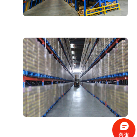
服
务:
中
汇
云