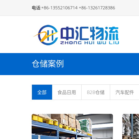
仓
电话:+86-13552106714 +86-13261728386
库
代
运
营
仓储案例
智
能
全部
食品日用
B2B仓储
汽车配件
仓
库
托