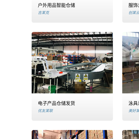
物
户外用品智能仓储
服饰
吉某克
创某
流
仓
库
快
递
一
件
电子产品仓储发货
泳具
优友某联
美好
代
发