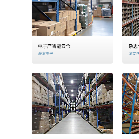
管
电
商
电子产智能云仓
杂志
仓
商某电子
某文
储
第
三
方
仓
储