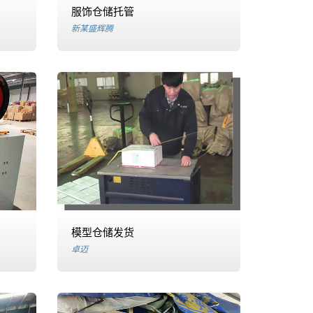
服饰仓储托管
新某盛辉腾
模型仓储发货
卓迈