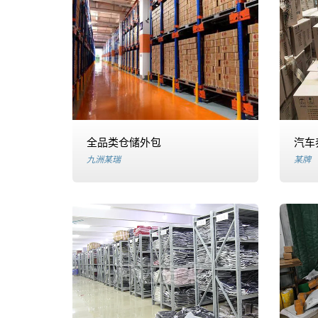
货
仓
库
外
包
全品类仓储外包
汽车
九洲某瑞
某牌