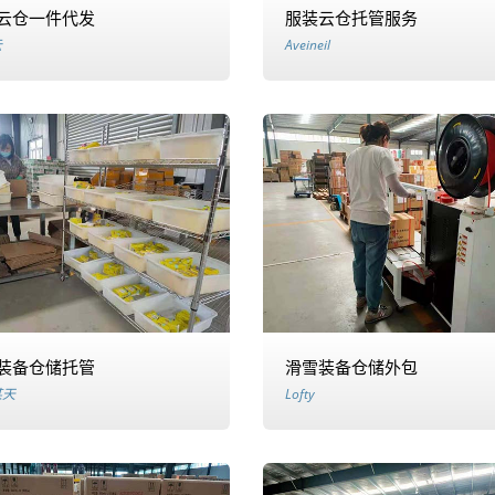
云仓一件代发
服装云仓托管服务
云
Aveineil
装备仓储托管
滑雪装备仓储外包
某天
Lofty